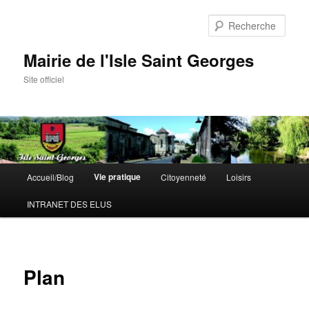
Aller
au
Rech
contenu
principal
Mairie de l'Isle Saint Georges
Site officiel
Menu
Vie pratique
Accueil/Blog
Citoyenneté
Loisirs
principal
INTRANET DES ELUS
Plan