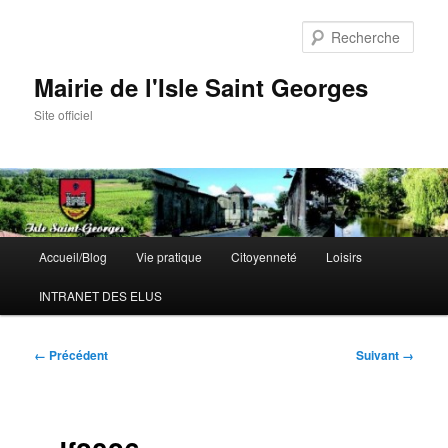
Aller
au
Rech
contenu
principal
Mairie de l'Isle Saint Georges
Site officiel
Menu
Accueil/Blog
Vie pratique
Citoyenneté
Loisirs
principal
INTRANET DES ELUS
Navigation
← Précédent
Suivant →
des
images