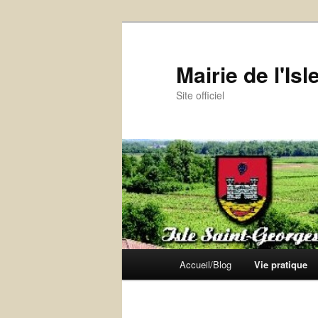
Aller
au
contenu
Mairie de l'Is
principal
Site officiel
Menu
Accueil/Blog
Vie pratique
principal