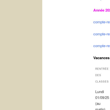
Année 20
compte-re
compte-re
compte-ren
Vacances 
RENTRÉE
DES
CLASSES
Lundi
01/09/25
(au
matin)