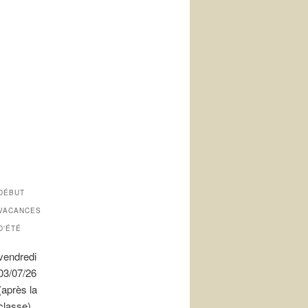
DÉBUT
VACANCES
D'ÉTÉ
vendredi
03/07/26
(après la
classe)