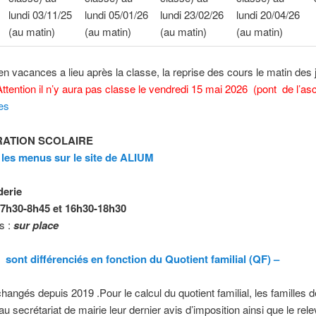
lundi 03/11/25
lundi 05/01/26
lundi 23/02/26
lundi 20/04/26
(au matin)
(au matin)
(au matin)
(au matin)
en vacances a lieu après la classe, la reprise des cours le matin des 
Attention il n’y aura pas classe le vendredi 15 mai 2026 (pont de l’as
es
ATION SCOLAIRE
 les menus sur le site de ALIUM
derie
7h30-8h45 et 16h30-18h30
s :
sur place
s sont différenciés en fonction du Quotient familial (QF) –
nchangés depuis 2019 .Pour le calcul du quotient familial, les familles 
au secrétariat de mairie leur dernier avis d’imposition ainsi que le rel