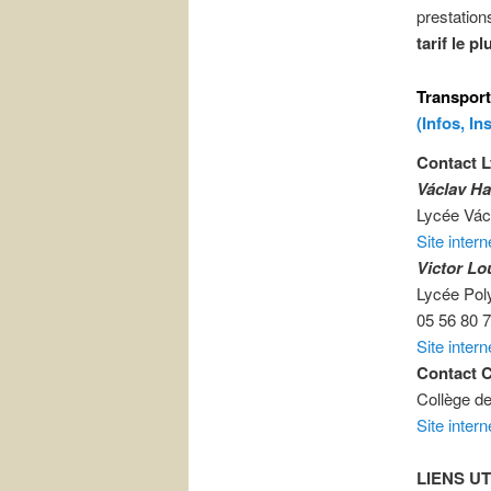
prestation
tarif le p
Transport
(Infos, In
Contact 
Václav H
Lycée Vác
Site inter
Victor Lo
Lycée Pol
05 56 80 
Site inter
Contact C
Collège d
Site intern
LIENS UT