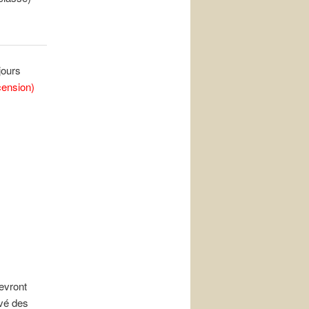
jours
cension)
devront
evé des