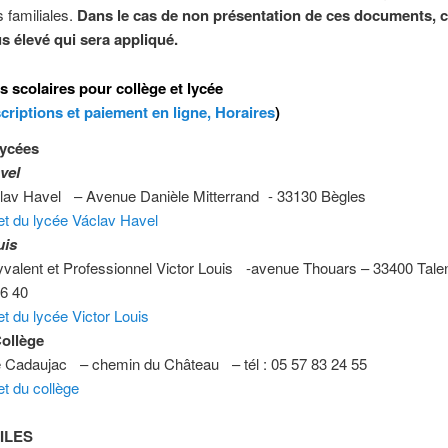
s familiales.
Dans le cas de non présentation de ces documents, c’
lus élevé qui sera appliqué.
s scolaires pour collège et lycée
scriptions et paiement en ligne, Horaires
)
Lycées
avel
lav Havel – Avenue Danièle Mitterrand - 33130 Bègles
net du lycée Václav Havel
uis
yvalent et Professionnel Victor Louis -avenue Thouars – 33400 Tale
76 40
net du lycée Victor Louis
ollège
e Cadaujac – chemin du Château – tél : 05 57 83 24 55
et du collège
ILES