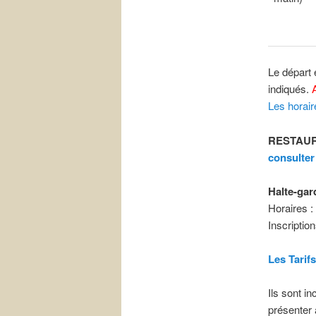
Le départ 
indiqués.
Les horair
RESTAUR
consulter
Hal
te-gar
Horaires :
Inscription
Les Tarif
Ils sont i
présenter 