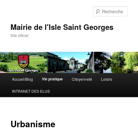
Aller
au
Rech
contenu
principal
Mairie de l'Isle Saint Georges
Site officiel
Menu
Vie pratique
Accueil/Blog
Citoyenneté
Loisirs
principal
INTRANET DES ELUS
Urbanisme