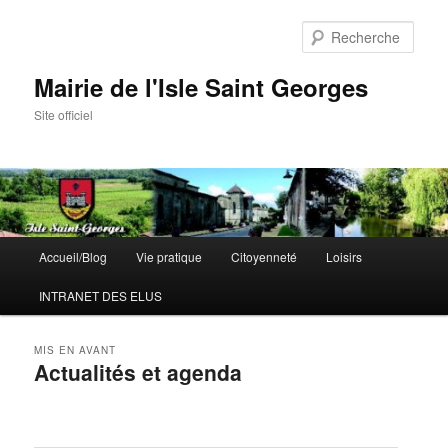
Aller
Aller
au
au
Rech
contenu
contenu
principal
secondaire
Mairie de l'Isle Saint Georges
Site officiel
Menu
Accueil/Blog
Vie pratique
Citoyenneté
Loisirs
principal
INTRANET DES ELUS
MIS EN AVANT
Actualités et agenda
Publié le
3 octobre 2024